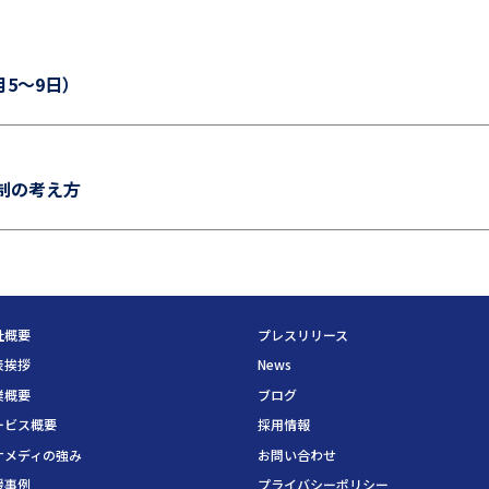
年6月5～9日）
制の考え方
社概要
プレスリリース
表挨拶
News
業概要
ブログ
ービス概要
採用情報
ナメディの強み
お問い合わせ
援事例
プライバシーポリシー