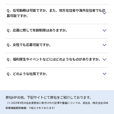
A. ポジションにより異なります。詳しくは各ポジションの応募要
項の必須要件をご確認ください。
Q．在宅勤務は可能ですか。また、地方在住者や海外在住者でも応
募可能ですか。
A. 多くの職種で、現在は週の半分ほどを在宅勤務とすることが可
能となっています（今後変更となる可能性があります）。一方
Q．応募に際して年齢制限はありますか。
で、基本的には東京への通勤が容易な関東近郊の方の採用を優
A. 年齢制限は特にございません。
先しております。そのためご遠方の方に関しては、正社員では
Q．女性でも応募可能ですか。
なく業務委託ポジションを検討させていただく可能性がありま
す。
A. 応募可能です。待遇・業務内容・キャリアパスに関して、性別
や国籍は一切関係ありません。2023年現在、スタッフ25人中
Q．福利厚生やイベントなどにはどのようなものがありますか。
10人が女性で、事業開発、薬事、経営管理部などすべての部署
A. 持株会、リモートワーク手当、インフルエンザ予防接種費用の
でご活躍いただいています。産休・育休・時短勤務の制度もも
一部補助、年に一度のオフサイトミーティング（宿泊）などが
Q．どのような社風ですか。
ちろんあり、出産・育児休暇後の復職実績もあります。
あります。また有志でゴルフコンペ、ハイキング、スポーツ観
A. 社歴、性別、国籍に関係なく、自身の意見を提案できる風土が
戦、ランチ会なども実施しています。そのほか介護休業のほ
あります。また個人作業だけでなくチームでの仕事も多く、難
か、各種社会保険（健康保険、厚生年金、雇用保険、労災保
しい課題をチームで成し遂げるカルチャーがあるなど、フォロ
険）もあります。
弊社HPの他、下記サイトにて弊社をご紹介しております。
ワーシップの高い組織です。なお活躍している社員には、自ら
会社の課題を見つけて主体的に動く自律駆動型という特徴があ
（※2023年4月の社名変更前に制作された記事や番組については、旧社名（株式会社日本
ります。マネジメント層は、チーム力や個々の力を伸ばすこと
医療機器開発機構）で紹介されております）
に積極的で、成長を促す風土もあります。